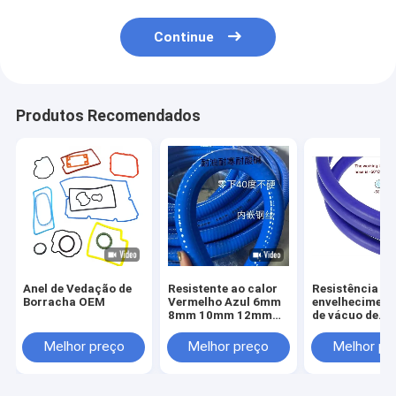
Continue
Produtos Recomendados
Anel de Vedação de
Resistente ao calor
Resistência ao
Borracha OEM
Vermelho Azul 6mm
envelheciment
8mm 10mm 12mm
de vácuo de
14mm 15mm Sopa
borracha de si
de vácuo de silicone
de calor mang
Melhor preço
Melhor preço
Melhor pr
Sopa de
hidráulica 13/
aquecimento
polegadas