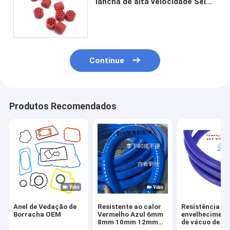
lancha de alta velocidade Selos
de borracha personalizados
Continue
Produtos Recomendados
Anel de Vedação de
Resistente ao calor
Resistência ao
Borracha OEM
Vermelho Azul 6mm
envelheciment
8mm 10mm 12mm
de vácuo de
14mm 15mm Sopa
borracha de si