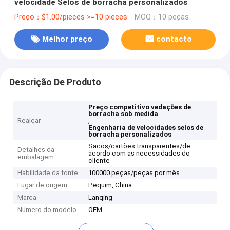
velocidade Selos de borracha personalizados
Preço：$1.00/pieces >=10 pieces
MOQ：10 peças
Melhor preço
contacto
Descrição De Produto
Preço competitivo vedações de
borracha sob medida
Realçar
,
Engenharia de velocidades selos de
borracha personalizados
Sacos/cartões transparentes/de
Detalhes da
acordo com as necessidades do
embalagem
cliente
Habilidade da fonte
100000 peças/peças por mês
Lugar de origem
Pequim, China
Marca
Lanqing
Número do modelo
OEM