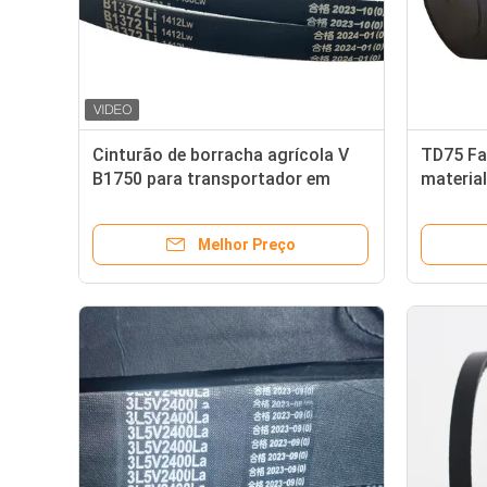
Cinturão de borracha agrícola V
TD75 Fa
B1750 para transportador em
material
embalagens de acordo com as
espessu
necessidades do cliente
Melhor Preço