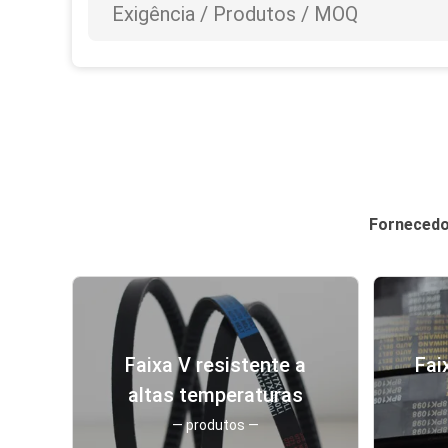
Fornecedor
Faixa V resistente a
Fai
altas temperaturas
— produtos —