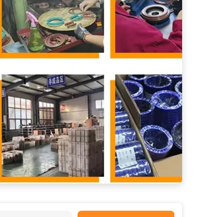
Alta pressão 0,05 MPa Selo de óleo TC TG FB NBR para operação de sistema hidráulico de longa duração
Cinturão resistente ao óleo tipo C V-cinturão V para qualquer cor e resistência a altas temperaturas