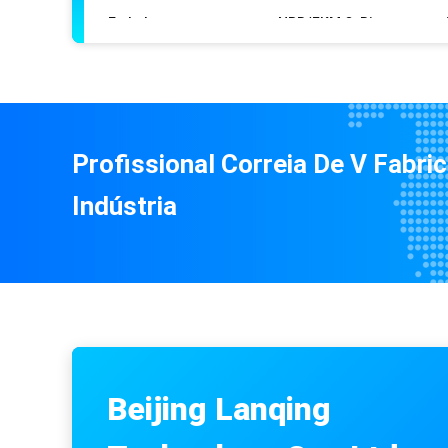
136*150*8.5 PU U Cup Seals hidráulicos para UN S
Profissional Correia De V Fabri
Indústria
Beijing Lanqing