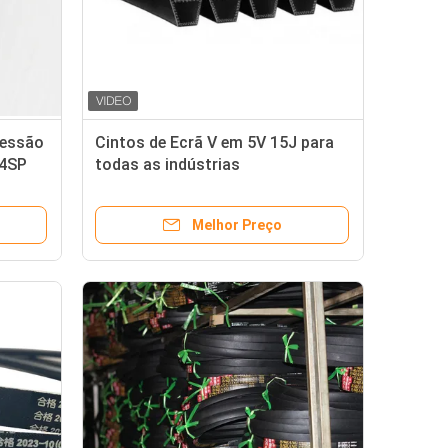
ressão
Cintos de Ecrã V em 5V 15J para
 4SP
todas as indústrias
Melhor Preço