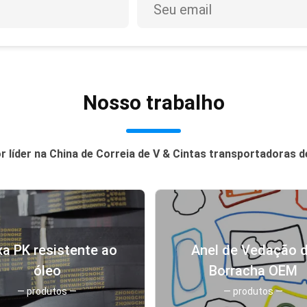
Nosso trabalho
 líder na China de Correia de V & Cintas transportadoras 
xa PK resistente ao
Anel de Vedação 
óleo
Borracha OEM
— produtos —
— produtos —