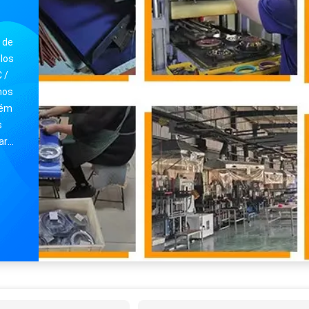
Botão do eixo de acionamento e botão de borracha conjunta CV Peças de borracha do carro Botão de poeira interna em qualquer cor
Segamentos de O-ring NR de alta precisão personalizados em borracha de silicone e EPDM FPM FFKM HNBR NBR
 de
los
 /
mos
bém
s
ar