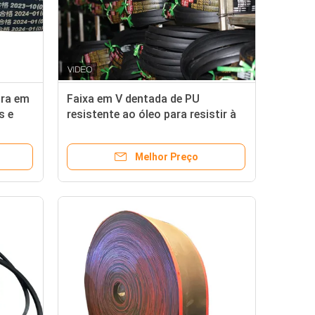
ura em
Faixa em V dentada de PU
s e
resistente ao óleo para resistir à
tensão e à alta temperatura
Melhor Preço