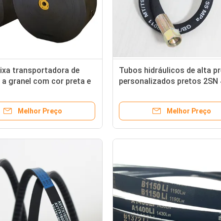
ixa transportadora de
Tubos hidráulicos de alta p
 a granel com cor preta e
personalizados pretos 2SN
ra de 5 mm OEM
com superfície lisa e tipo de
embalagem
Melhor Preço
Melhor Preço