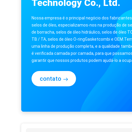
Technology Co., Ltd.
Nossa empresa é o principal negócio dos fabricantes
selos de óleo, especializamos-nos na produção de se
de borracha, selos de óleo hidráulico, selos de óleo TC
TB / TA, selos de óleo O-ringGasketcombi e OEM.Te
uma linha de produção completa, e a qualidade tam
é verificada camada por camada, para que possamo
garantir que nossos produtos podem ajudá-lo a ocup
mais mercado e nossos ...
contato