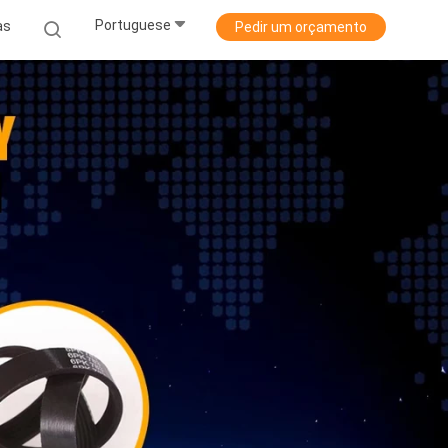
Portuguese
as
Pedir um orçamento