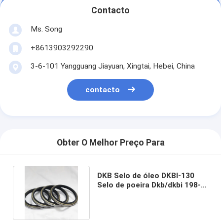
Contacto
Ms. Song
+8613903292290
3-6-101 Yangguang Jiayuan, Xingtai, Hebei, China
contacto
Obter O Melhor Preço Para
DKB Selo de óleo DKBI-130
Selo de poeira Dkb/dkbi 198-
63-94170 112-63-15370