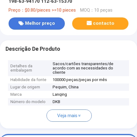
198-63-94170 112-63-15370
Preço：$0.80/pieces >=10 pieces
MOQ：10 peças
Melhor preço
contacto
Descrição De Produto
Sacos/cartões transparentes/de
Detalhes da
acordo com as necessidades do
embalagem
cliente
Habilidade da fonte
100000 peças/peças por mês
Lugar de origem
Pequim, China
Marca
Lanqing
Número do modelo
DKB
Veja mais