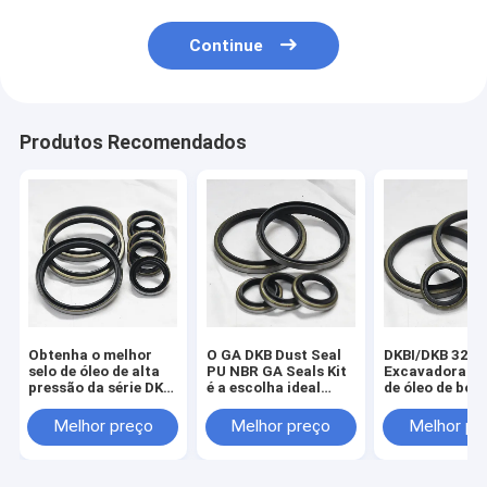
Continue
Produtos Recomendados
Obtenha o melhor
O GA DKB Dust Seal
DKBI/DKB 32*4
selo de óleo de alta
PU NBR GA Seals Kit
Excavadora DK
pressão da série DKB
é a escolha ideal
de óleo de bor
para Jack hidráulico
para todas as
com saco
de fornecedores
indústrias de
transparente 
Melhor preço
Melhor preço
Melhor pr
confiáveis
vedação
embalagem