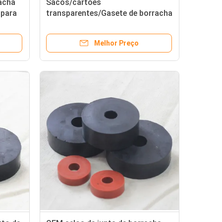
acha
Sacos/cartões
 para
transparentes/Gasete de borracha
ensão
resistente ao calor personalizável
Melhor Preço