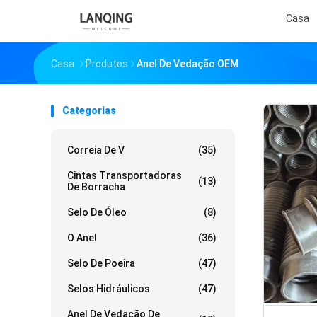
Casa
Casa
Produtos
Anel De Vedação OEM
Categorias
Correia De V
(35)
Cintas Transportadoras
(13)
De Borracha
Selo De Óleo
(8)
O Anel
(36)
Selo De Poeira
(47)
Selos Hidráulicos
(47)
Anel De Vedação De