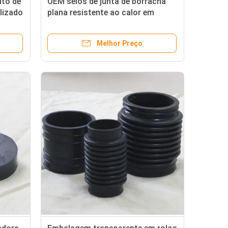
uto de
OEM selos de junta de borracha
lizado
plana resistente ao calor em
vários
qualquer cor para várias
aplicações
Melhor Preço