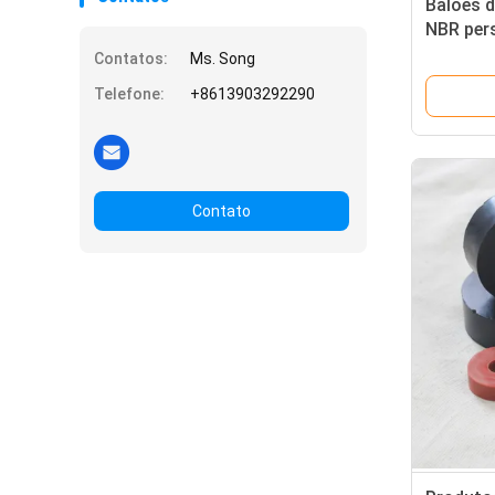
Balões d
NBR per
prova d'
Contatos:
Ms. Song
desemp
Telefone:
+8613903292290
Contato