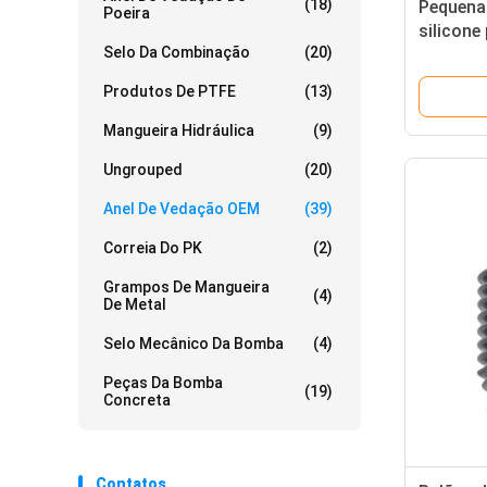
(18)
Pequena
Poeira
silicon
Selo Da Combinação
(20)
Qualquer
embala
Produtos De PTFE
(13)
Mangueira Hidráulica
(9)
Ungrouped
(20)
Anel De Vedação OEM
(39)
Correia Do PK
(2)
Grampos De Mangueira
(4)
De Metal
Selo Mecânico Da Bomba
(4)
Peças Da Bomba
(19)
Concreta
Contatos