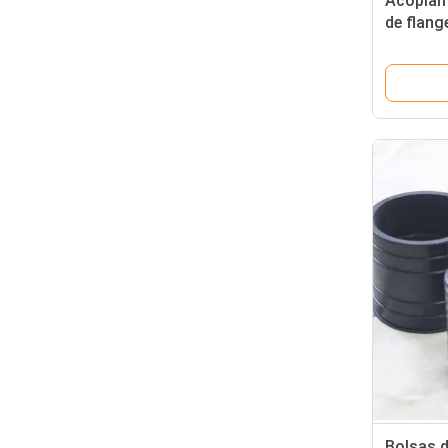
Acoplam
de flang
resistên
tempera
Bolsas d