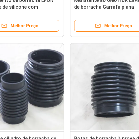
ento de borracha EPDM
Resistente ao óleo NBR Lav
e de silicone com
de borracha Garrafa plana
cia à tensão e à alta
Resistente a altas temperat
tura
Resiste à tensão
Melhor Preço
Melhor Preço
e cilindro de borracha de
Botas de borracha à prova 