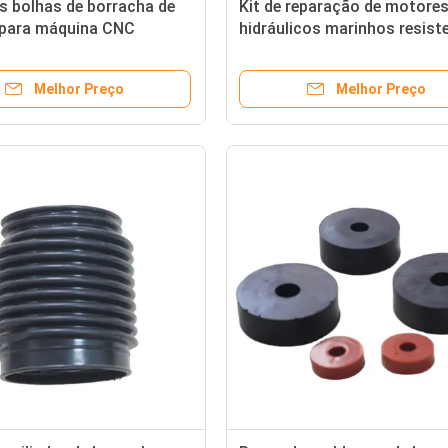
s bolhas de borracha de
Kit de reparação de motore
e para máquina CNC
hidráulicos marinhos resist
 cor é OK e soluções de
a altas temperaturas com
gem
vedações de resistência à t
Melhor Preço
Melhor Preço