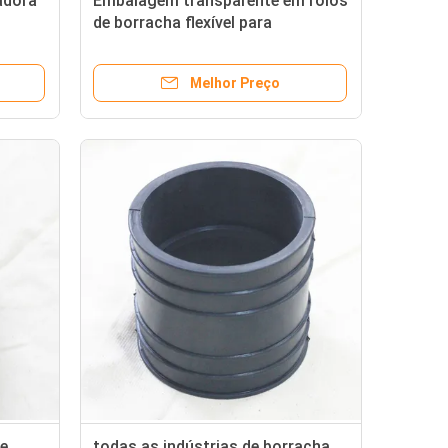
adora
Embalagem transparente em rolos
de borracha flexível para
uras
necessidades de produção OEM
Melhor Preço
de
todas as indústrias de borracha