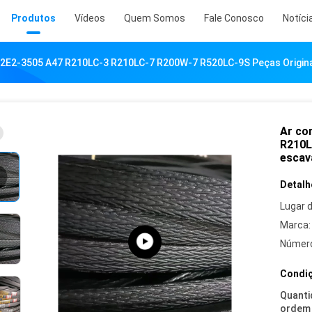
Produtos
Vídeos
Quem Somos
Fale Conosco
Notíci
12E2-3505 A47 R210LC-3 R210LC-7 R200W-7 R520LC-9S Peças Origina
Ar co
R210L
escav
Detalh
Lugar 
Marca:
Número
Condiç
Quanti
ordem 