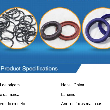
etros do produto
l de origem
Hebei, China
e da marca
Lanqing
ro do modelo
Anel de focas marinhas