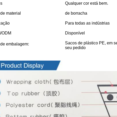
es
Qualquer cor está bem.
 de material
de borracha
cação
Para todas as indústrias
/ODM
Disponível
Sacos de plástico PE, em se
 de embalagem:
seu pedido
hes Imagens