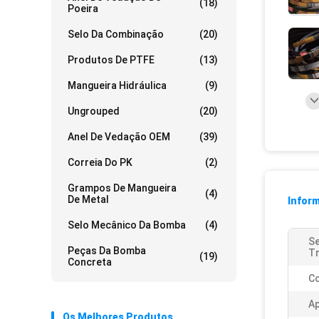
(18)
Poeira
Selo Da Combinação
(20)
Produtos De PTFE
(13)
Mangueira Hidráulica
(9)
Ungrouped
(20)
Anel De Vedação OEM
(39)
Correia Do PK
(2)
Grampos De Mangueira
(4)
De Metal
Infor
Selo Mecânico Da Bomba
(4)
Se
Peças Da Bomba
T
(19)
Concreta
Co
Ap
Os Melhores Produtos