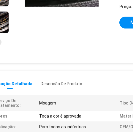
Preço:
M
mação Detalhada
Descrição De Produto
rviço De
Moagem
Tipo D
ratamento:
res:
Toda a cor é aprovada
Materi
licação:
Para todas as indústrias
OEM/O