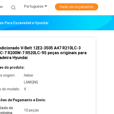
Portuguese
as
Pedir um orçamento
is Para Escavadeira Hyundai
ndicionado V-Belt 12E2-3505 A47 R210LC-3
C-7 R200W-7 R520LC-9S peças originais para
adeira Hyundai
es do produto:
de origem:
Hebei
LANIQNG
 do modelo:
V
ões de Pagamento e Envio:
dade de
10 peças
mínima: