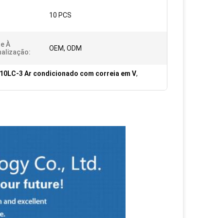
10 PCS
e À
OEM, ODM
alização:
10LC-3 Ar condicionado com correia em V
,