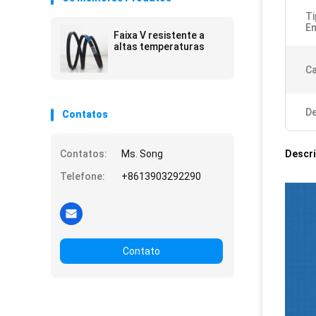
Ti
E
Faixa V resistente a
altas temperaturas
Ca
De
Contatos
Contatos:
Ms. Song
Descr
Telefone:
+8613903292290
Contato