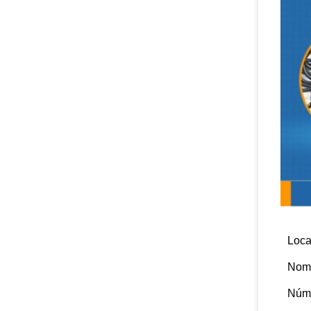
Parâm
Loca
Nom
Núme