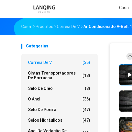
Casa
Casa
Produtos
Correia De V
Ar Condicionado V-Belt 
Categorias
Correia De V
(35)
Cintas Transportadoras
(13)
De Borracha
Selo De Óleo
(8)
O Anel
(36)
Selo De Poeira
(47)
Selos Hidráulicos
(47)
Anel De Vedação De