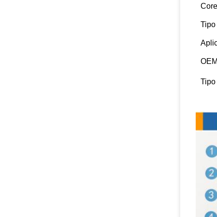
Cor
Tipo
Apli
OEM
Tipo
Detal