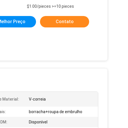
$1.00/pieces >=10 pieces
elhor Preço
Contato
e Material:
V-correia
ais:
borracha+roupa de embrulho
DM:
Disponível