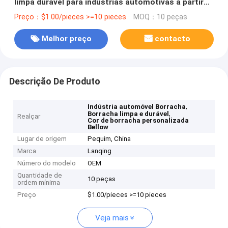
limpa durável para indústrias automotivas a partir
de matérias-primas de borracha natural
Preço：$1.00/pieces >=10 pieces
MOQ：10 peças
Melhor preço
contacto
Descrição De Produto
,
Indústria automóvel Borracha
,
Borracha limpa e durável
Realçar
Cor de borracha personalizada
Bellow
Lugar de origem
Pequim, China
Marca
Lanqing
Número do modelo
OEM
Quantidade de
10 peças
ordem mínima
Preço
$1.00/pieces >=10 pieces
Veja mais