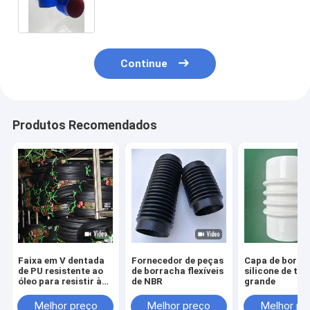
automotivas a partir de matérias-
primas de borracha natural
Continue
Produtos Recomendados
Faixa em V dentada
Fornecedor de peças
Capa de borra
de PU resistente ao
de borracha flexíveis
silicone de t
óleo para resistir à
de NBR
grande
tensão e à alta
temperatura
Melhor preço
Melhor preço
Melhor pr