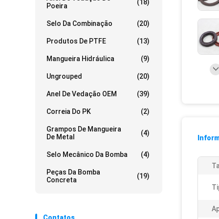
(18)
Poeira
Selo Da Combinação
(20)
Produtos De PTFE
(13)
Mangueira Hidráulica
(9)
Ungrouped
(20)
Anel De Vedação OEM
(39)
Correia Do PK
(2)
Grampos De Mangueira
(4)
De Metal
Infor
Selo Mecânico Da Bomba
(4)
T
Peças Da Bomba
(19)
Concreta
Ti
Ap
Contatos