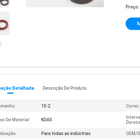
Preço:
M
mação Detalhada
Descrição De Produto
amanho:
10-2.
Cores:
Interv
po De Material:
KDAS
Dureza
licação:
Para todas as indústrias
OEM/O