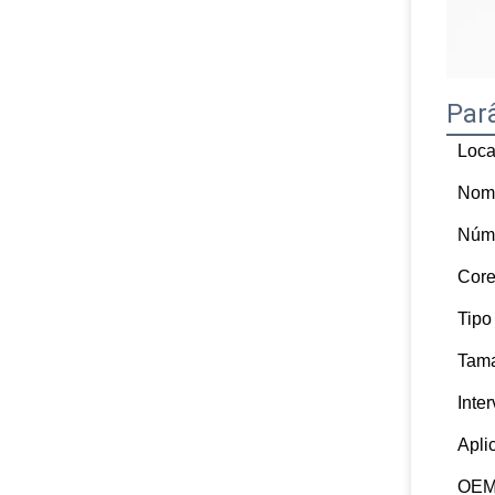
Par
Loca
Nom
Núme
Cor
Tipo
Tam
Inte
Apli
OEM