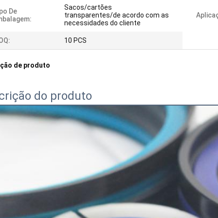
Sacos/cartões
po De
transparentes/de acordo com as
Aplica
mbalagem:
necessidades do cliente
OQ:
10 PCS
ição de produto
crição do produto