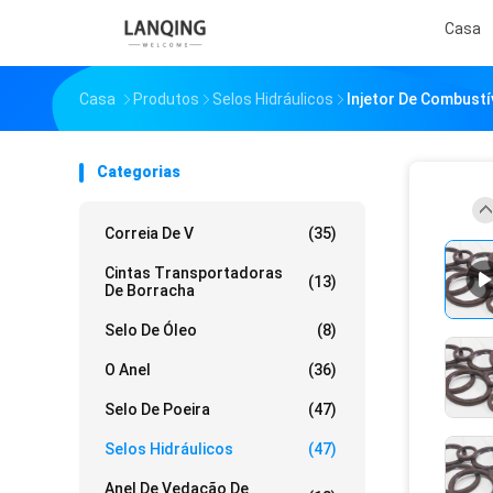
Casa
Casa
Produtos
Selos Hidráulicos
Injetor De Combust
Categorias
Correia De V
(35)
Cintas Transportadoras
(13)
De Borracha
Selo De Óleo
(8)
O Anel
(36)
Selo De Poeira
(47)
Selos Hidráulicos
(47)
Anel De Vedação De