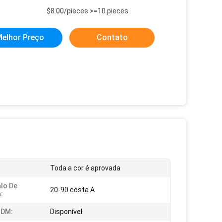
$8.00/pieces >=10 pieces
elhor Preço
Contato
Toda a cor é aprovada
alo De
20-90 costa A
:
DM:
Disponível