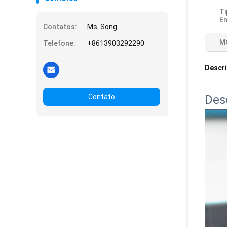
Ti
E
Contatos:
Ms. Song
M
Telefone:
+8613903292290
Descr
Contato
Des