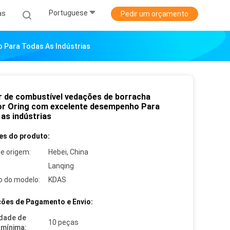
Portuguese
as
Pedir um orçamento
o Para Todas As Indústrias
or de combustível vedações de borracha
ior Oring com excelente desempenho Para
 as indústrias
es do produto:
de origem:
Hebei, China
Lanqing
 do modelo:
KDAS
ões de Pagamento e Envio:
dade de
10 peças
mínima: