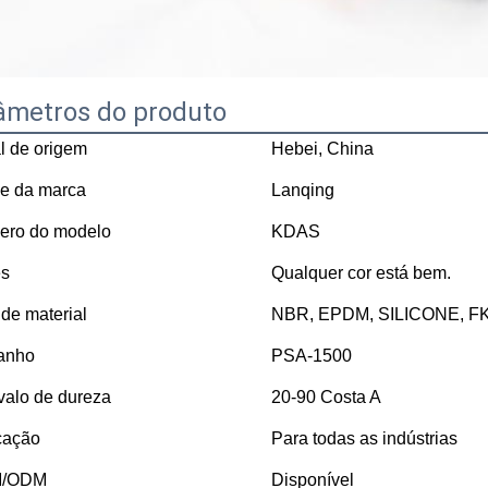
âmetros do produto
l de origem
Hebei, China
e da marca
Lanqing
ro do modelo
KDAS
es
Qualquer cor está bem.
 de material
NBR, EPDM, SILICONE, FKM
anho
PSA-1500
rvalo de dureza
20-90 Costa A
cação
Para todas as indústrias
/ODM
Disponível