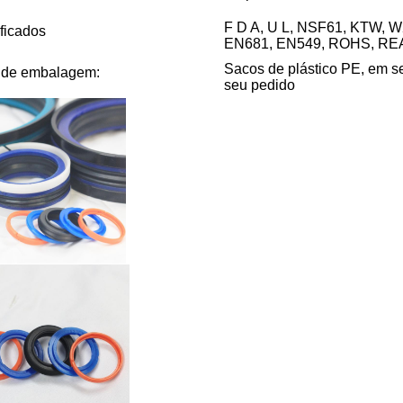
F D A, U L, NSF61, KTW, 
ificados
EN681, EN549, ROHS, RE
Sacos de plástico PE, em se
 de embalagem:
seu pedido