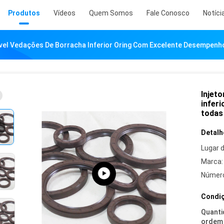
Produtos
Vídeos
Quem Somos
Fale Conosco
Notíci
ível Vedações De Borracha Inferior Oring Com Excelente Desempenh
Injet
infer
todas
Detalh
Lugar 
Marca:
Número
Condiç
Quanti
ordem 